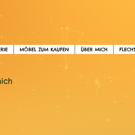
hterei Danso 061
RIE
MÖBEL ZUM KAUFEN
ÜBER MICH
FLECH
mich