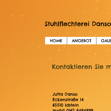
Stuhlflec
HOME
ANGEBOT
GALE
Kontaktieren Sie 
Jutta Danso
Eckenstraße 14
65510 Idstein
mobil 0162 8484899