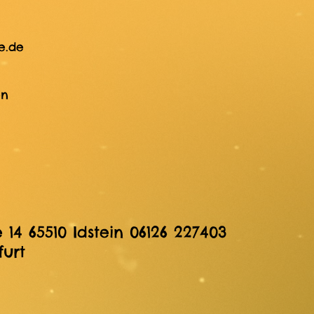
e.de
en
14 65510 Idstein 06126 227403
urt