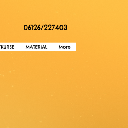
26/227403
TKURSE
MATERIAL
More