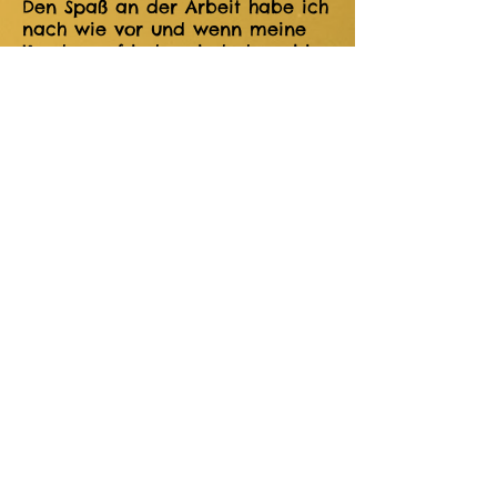
Den Spaß an der Arbeit habe ich
nach wie vor und wenn meine
Kunden zufrieden sind, dann bin
ich es auch.
Jutta Danso Eckenstraße
14 65510
Idstein
06126 227403
Raum Wiesbaden/Frankfurt